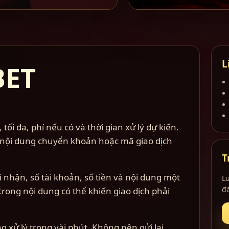
L
BET
tối đa, phí nếu có và thời gian xử lý dự kiến.
 nội dung chuyển khoản hoặc mã giao dịch
T
 nhận, số tài khoản, số tiền và nội dung một
Lu
đă
 trong nội dung có thể khiến giao dịch phải
ng xử lý trong vài phút. Không nên gửi lại