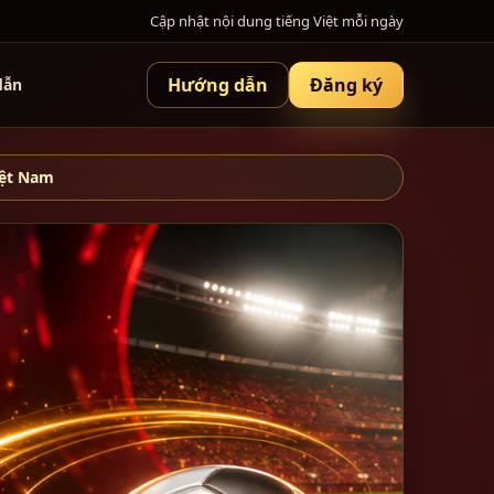
Cập nhật nội dung tiếng Việt mỗi ngày
Hướng dẫn
Đăng ký
dẫn
iệt Nam