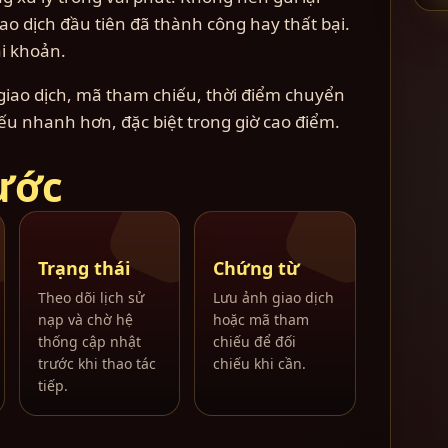
iao dịch đầu tiên đã thành công hay thất bại.
ài khoản.
 giao dịch, mã tham chiếu, thời điểm chuyển
hiếu nhanh hơn, đặc biệt trong giờ cao điểm.
ước
Trạng thái
Chứng từ
Theo dõi lịch sử
Lưu ảnh giao dịch
nạp và chờ hệ
hoặc mã tham
thống cập nhật
chiếu để đối
trước khi thao tác
chiếu khi cần.
tiếp.