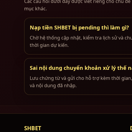
Các câu hỏi dưới đây được viết riêng cho chủ đ
mục khác.
Nạp tiền SHBET bị pending thì làm gì?
Chờ hệ thống cập nhật, kiểm tra lịch sử và c
thời gian dự kiến.
Sai nội dung chuyển khoản xử lý thế 
Lưu chứng từ và gửi cho hỗ trợ kèm thời gian,
và nội dung đã nhập.
SHBET