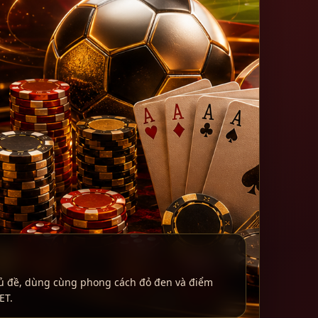
 đề, dùng cùng phong cách đỏ đen và điểm
ET.